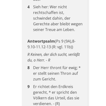
4
Sieh her: Wer nicht
rechtschaffen ist,
schwindet dahin, der
Gerechte aber bleibt wegen
seiner Treue am Leben.
Antwortpsalm
(Ps 9 (9A),8-
9.10-11.12-13 (R: vgl. 11b))
R Keinen, der dich sucht, verläßt
du, o Herr. - R
8
Der Herr thront für ewig; *
er stellt seinen Thron auf
zum Gericht.
9
Er richtet den Erdkreis
gerecht, * er spricht den
Völkern das Urteil, das sie
verdienen. - (R)