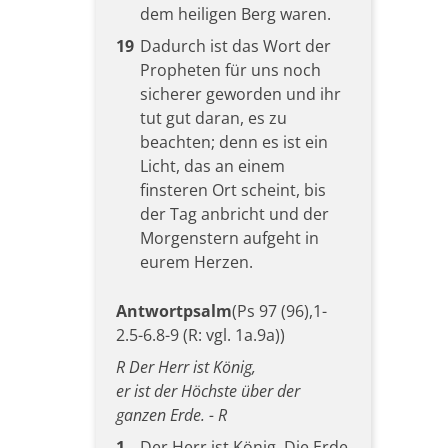
dem heiligen Berg waren.
19
Dadurch ist das Wort der
Propheten für uns noch
sicherer geworden und ihr
tut gut daran, es zu
beachten; denn es ist ein
Licht, das an einem
finsteren Ort scheint, bis
der Tag anbricht und der
Morgenstern aufgeht in
eurem Herzen.
Antwortpsalm
(Ps 97 (96),1-
2.5-6.8-9 (R: vgl. 1a.9a))
R Der Herr ist König,
er ist der Höchste über der
ganzen Erde. - R
1
Der Herr ist König. Die Erde